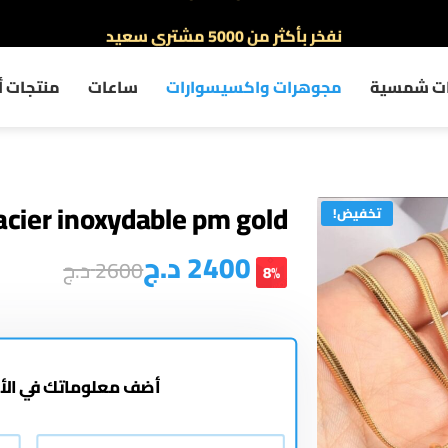
نفخر بأكثر من 5000 مشتري سعيد
أطلب الآن والدفع فقط عند استلام المنتج
ات شمسية
مجوهرات واكسيسوارات
ساعات
منتجات أ
توصيل سريع لجميع الولايات
نفخر بأكثر من 5000 مشتري سعيد
 acier inoxydable pm gold
تخفيض!
2400
د.ج
2600
د.ج
8%
أضف معلوماتك في الأ