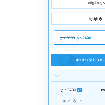
2400
د.ج
2600
د.ج
co
2400
د.ج
1
إختر 🌎 الولاية