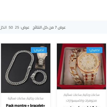
عرض ⁦7⁩ من كل النتائج
عرض:
25
50
الكل
تخفيض!
تخفيض!
ساعات رجالية
,
ساعات نسائية
,
ساعات رجالية
,
ساعات نسائية
مجوهرات واكسيسوارات
Pack montre + bracelet+