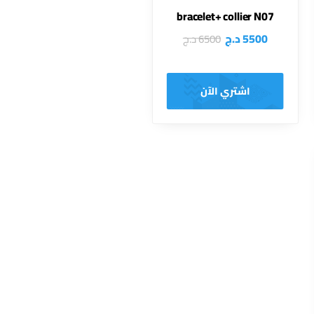
bracelet+ collier N07
5500
د.ج
6500
د.ج
اشتري الآن