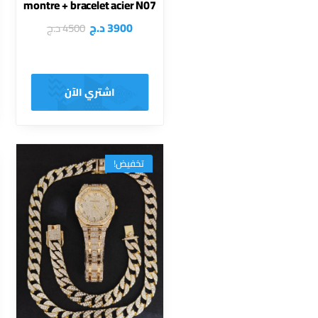
montre + bracelet acier N07
3900
د.ج
4500
د.ج
اشتري الآن
تخفيض!