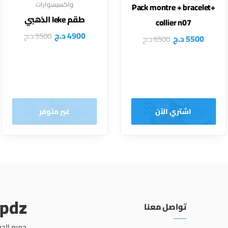
واكسيسوارات
Pack montre + bracelet+
طقم Ieke الذهبي
collier n07
4900
د.ج
5500
د.ج
5500
د.ج
6500
د.ج
اشتري الآن
غير متوفر
opdz
تواصل معنا
جميع الحق