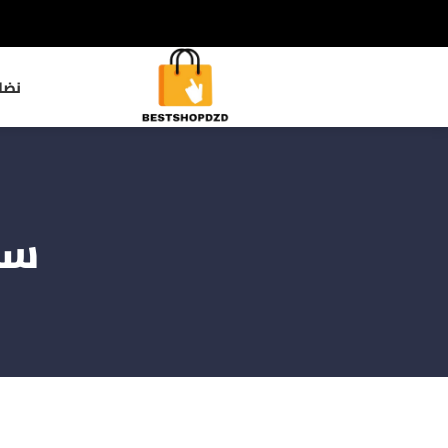
نضا
سا