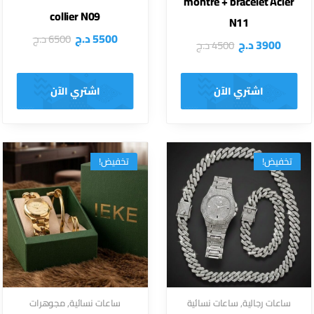
montre + bracelet Acier
collier N09
N11
5500
د.ج
6500
د.ج
3900
د.ج
4500
د.ج
اشتري الآن
اشتري الآن
تخفيض!
تخفيض!
ساعات رجالية
,
ساعات نسائية
ساعات نسائية
,
مجوهرات