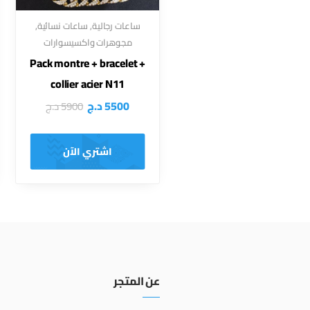
ساعات رجالية
,
ساعات نسائية
,
مجوهرات واكسيسوارات
Pack montre + bracelet +
collier acier N11
5500
د.ج
5900
د.ج
اشتري الآن
عن المتجر