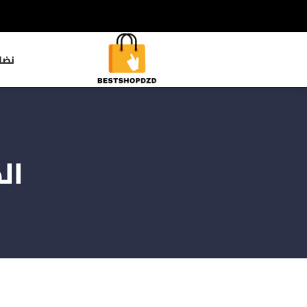
نضا
ال