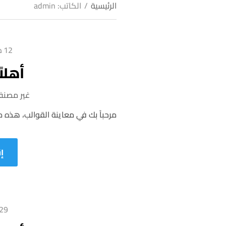
الرئيسية
/
الكاتب: admin
12 ديسمبر 2023
أهلاً
غير مصن
مرحباً بك في معاينة القوالب، هذه مقا
إ
29 أبريل 023