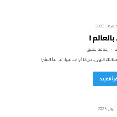
 بالعالم !
على
ف
إضافة تعليق
أهلاً
لتك الأولى، حررها أو احذفها، ثم ابدأ النشر!
بالعالم
!
قرأ المزيد
2